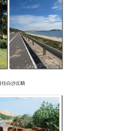
著往白沙丘騎