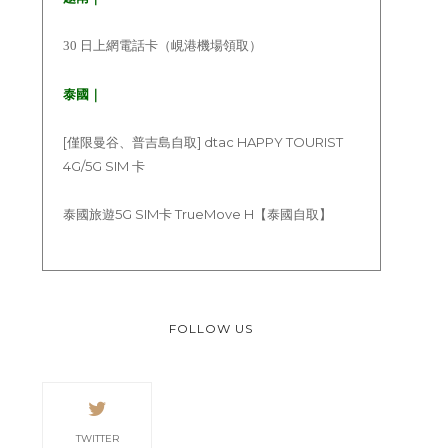
30 日上網電話卡（峴港機場領取）
泰國｜
[僅限曼谷、普吉島自取] dtac HAPPY TOURIST
4G/5G SIM 卡
泰國旅遊5G SIM卡 TrueMove H【泰國自取】
FOLLOW US
TWITTER