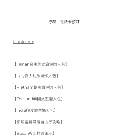
行程、電話卡預訂
Klook.com
【Tainan台南美食旅遊懶人包】
【Italy義大利旅遊懶人包】
【Vietnam越南旅遊懶人包】
【Thailand泰國旅遊懶人包】
【India印度旅遊懶人包】
【柬埔寨吳哥窟自由行攻略】
【Busan釜山旅遊筆記】