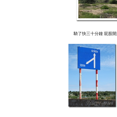
騎了快三十分鐘 屁股