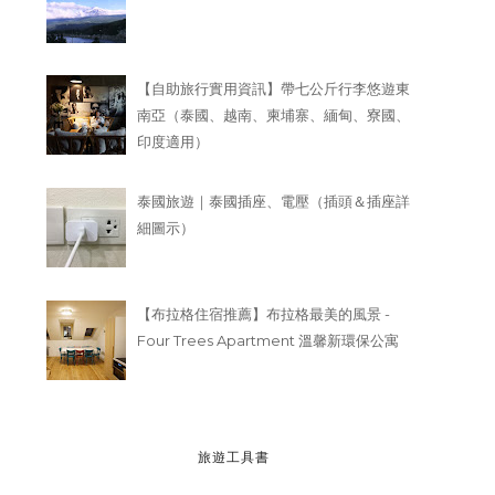
【自助旅行實用資訊】帶七公斤行李悠遊東
南亞（泰國、越南、柬埔寨、緬甸、寮國、
印度適用）
泰國旅遊｜泰國插座、電壓（插頭＆插座詳
細圖示）
【布拉格住宿推薦】布拉格最美的風景 -
Four Trees Apartment 溫馨新環保公寓
旅遊工具書