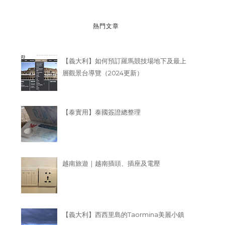
熱門文章
【義大利】如何預訂羅馬競技場地下及最上
層觀景台導覽（2024更新）
【泰實用】泰國簽證總整理
越南旅遊｜越南插頭、插座及電壓
【義大利】西西里島的Taormina美麗小鎮