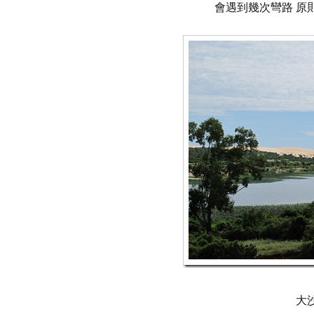
會遇到幾次彎路 原
大