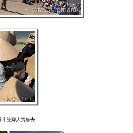
看斗笠婦人賣魚去