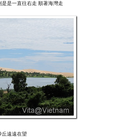
則是是一直往右走 順著海灣走
沙丘遠遠在望