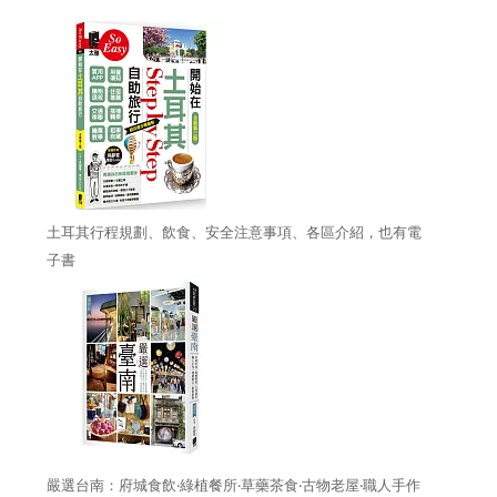
土耳其行程規劃、飲食、安全注意事項、各區介紹，也有電
子書
嚴選台南：府城食飲‧綠植餐所‧草藥茶食‧古物老屋‧職人手作