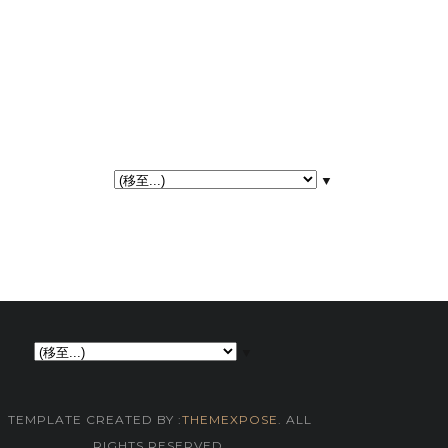
▼
▼
TEMPLATE CREATED BY :
THEMEXPOSE
. ALL
RIGHTS RESERVED.