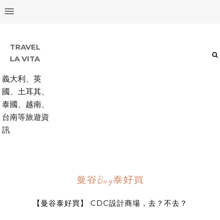
TRAVEL
LA VITA
義大利、英
國、土耳其、
泰國、越南、
台南等旅遊資
訊
曼谷Buy泰好買
【曼谷泰好買】 CDC設計商場，去？不去？