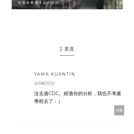
登場未來感十足的設計...
2
2 意見
YAMA KUANTIN
6/08/2012
沒去過CDC。經過你的分析，我也不考慮
專程去了：）
回覆