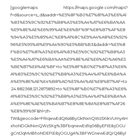
[googlemaps https://maps.google.com/maps?
f=d&source=s_d&saddr=%E5%8F%B0%E7%81%A3%E6%A1
%83%E5%9C%92%E7%B8%A3%E5%A4%A7%E6%BA%AA
%E9%8E%AE%E6%99%AE%E6%BF%9F%E8%B7%AF%E8
%94%A3%E5%85%AC%E8%A1%8C%E9%A4%A8%E5%92%
96%E5%95%A1%E9%A4%90%E5%BB%B3&daddr=%E5%8
F%B0%E7%81%A3%E6%A1%83%E5%9C%92%E7%B8%A3
%E5%A4%A7%E6%BA%AA%E9%8E%AE%E6%AD%A6%E5
%BE%B7%E6%AE%BF+to:%E5%8F%B0%E7%81%A3%E6%
A1%83%E5%9C%92%E7%B8%A3%E5%A4%A7%E6%BA%A
A%E9%8E%AE%E4%B8%AD%E5%A4%AE%E8%B7%AF+to
:24.882368,121.2875892+to:%E5%8F%B0%E7%81%A3%E6%
A1%83%E5%9C%92%E7%B8%A3%E5%A4%A7%E6%BA%A
A%E9%8E%AE%E5%BA%B7%E8%8E%8A%E8%B7%AF26
%E8%99%9F&hl=zh-
TW&geocode=FRiqewEdQ6s6ByGkINxnQWz5XikVUmyAH
xhoNDGkINxnQWz5Xg%3BFbqnewEd1q06ByEFtEibjOGU
gCntJqMvIBhoNDEFtEibjOGUgA%3BFWGnewEdQrQ6Byl