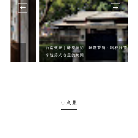
台南藝廊｜離塵藝術。離塵茶所～喝杯好茶·暢
享院落式老屋的悠閒
0 意見