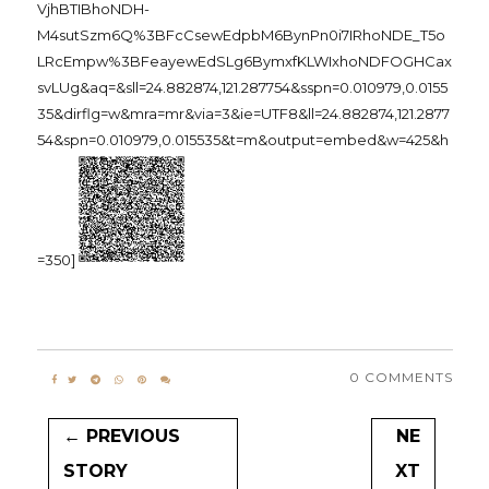
VjhBTIBhoNDH-
M4sutSzm6Q%3BFcCsewEdpbM6BynPn0i7IRhoNDE_T5o
LRcEmpw%3BFeayewEdSLg6BymxfKLWIxhoNDFOGHCax
svLUg&aq=&sll=24.882874,121.287754&sspn=0.010979,0.0155
35&dirflg=w&mra=mr&via=3&ie=UTF8&ll=24.882874,121.2877
54&spn=0.010979,0.015535&t=m&output=embed&w=425&h
=350]
0 COMMENTS
← PREVIOUS
NE
STORY
XT