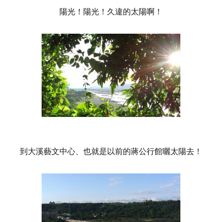
陽光！陽光！久違的太陽啊！
到大溪藝文中心、也就是以前的蔣公行館曬太陽去！