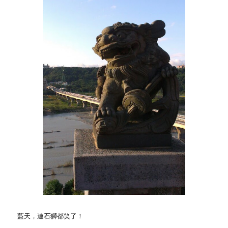
藍天，連石獅都笑了！