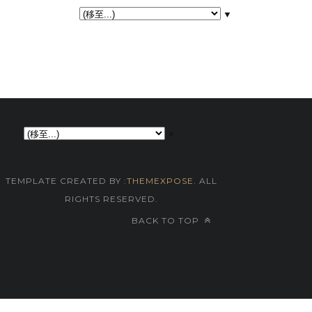
▼
▼
TEMPLATE CREATED BY :
THEMEXPOSE
. ALL
RIGHTS RESERVED.
BACK TO TOP