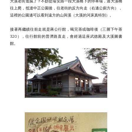
大溪老街逛膩了？不妨從瑞安路一段大溪橋下的停車場，過大溪橋
往上爬，抵達中正公園後，往老街的反方向走（右邊公廁方向），
這裡的公園邊可以看到遠方的山與溪（大溪的河床真特別）。
接著再繼續往前走就是蔣公行館，喝完茶或咖啡後（三層下午茶
320），往行館前的普濟路直走，會經過這座武德殿及大溪圖書
館。