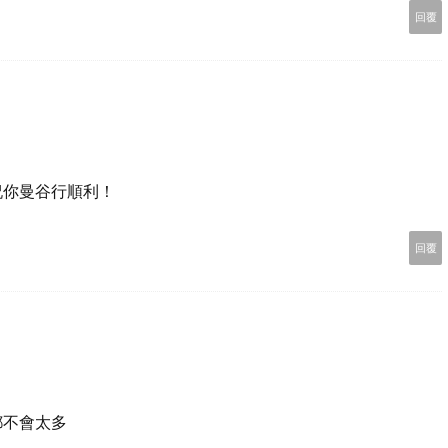
回覆
祝你曼谷行順利！
回覆
都不會太多