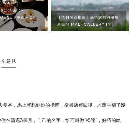
N訪清邁137
 HOUSE下午茶～美得
【清刊住宿推薦】藝術家的河濱獨
屋民宿 MALI GALLERY IN ...
4 意見
定去曼谷，馬上就想到妳的指南，從書店買回後，才隨手翻了幾
曾住在清邁3個月，自己的名字，恰巧叫做“松達”，好巧的軌