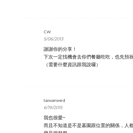
CW
5/06/2013
謝謝你的分享！
下次一定找機會去你們餐廳吃吃，也先預
（需要什麼資訊跟我說囉）
taiwanwed
6/19/2015
我也很愛~
而且不知道是不是墓園跟位置的關係，人