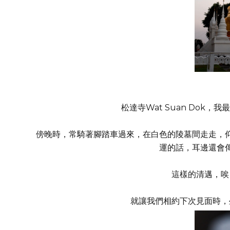
松達寺Wat Suan Dok
傍晚時，常騎著腳踏車過來，在白色的陵墓間走走，
運的話，耳邊還會
這樣的清邁，唉
就讓我們相約下次見面時，