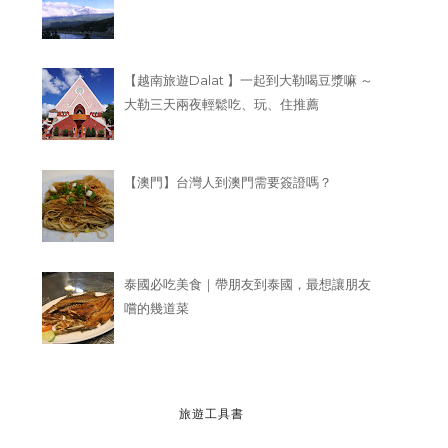
【清邁平價住宿】慶祝
飛開賣，推薦清邁青年
【清邁】最棒的香蕉煎餅
【越南旅遊Dalat 】一起到大勒喝豆漿嘛 ～
HOSTEL ...
大勒三天兩夜輕鬆吃、玩、住推薦
【澳門】台灣人到澳門需要簽證嗎？
泰國必吃美食｜帶朋友到泰國，最想讓朋友
嚐的幾道菜
旅遊工具書