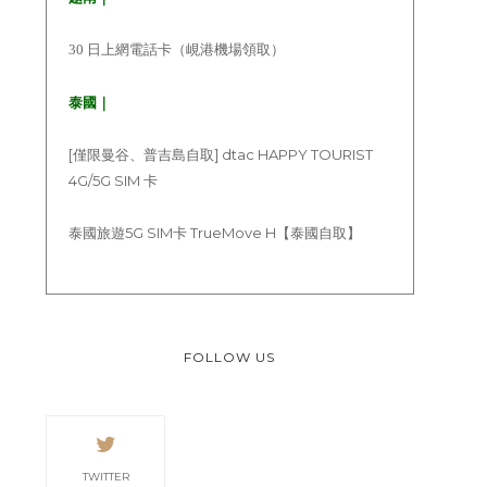
30 日上網電話卡（峴港機場領取）
泰國｜
[僅限曼谷、普吉島自取] dtac HAPPY TOURIST
4G/5G SIM 卡
泰國旅遊5G SIM卡 TrueMove H【泰國自取】
FOLLOW US
TWITTER