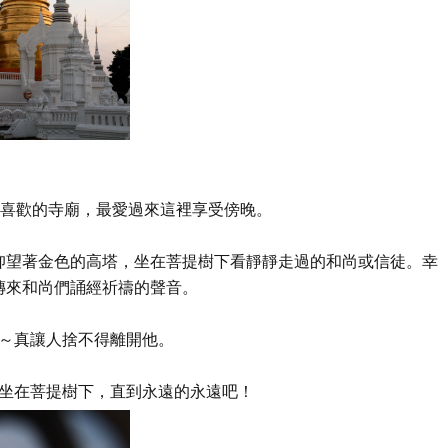
，我最喜歡的寺廟，最愛過來這裡享受傍晚。
仰望著金色的高塔，坐在菩提樹下看靜靜走過的和尚或信徒。幸
傳來和尚們誦經祈禱的聲音。
～真讓人捨不得離開他。
坐在菩提樹下，直到永遠的永遠吧！