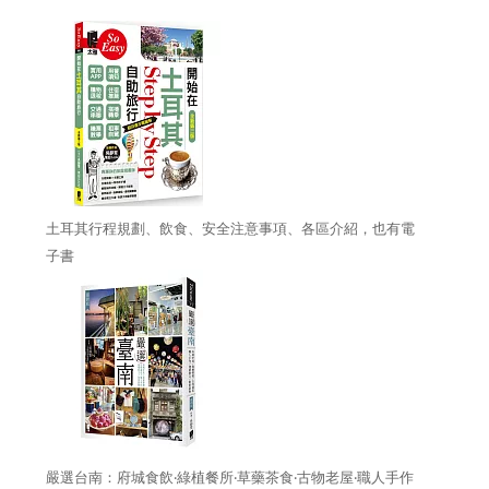
土耳其行程規劃、飲食、安全注意事項、各區介紹，也有電
子書
嚴選台南：府城食飲‧綠植餐所‧草藥茶食‧古物老屋‧職人手作