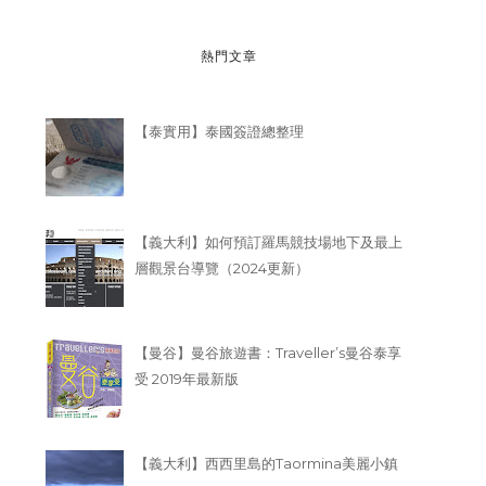
熱門文章
【泰實用】泰國簽證總整理
【義大利】如何預訂羅馬競技場地下及最上
層觀景台導覽（2024更新）
【曼谷】曼谷旅遊書：Traveller’s曼谷泰享
受 2019年最新版
【義大利】西西里島的Taormina美麗小鎮