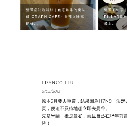
推薦～
清邁必訪咖啡館｜創意咖啡的魔法
清邁下午茶｜
E
師 GRAPH CAFE～番茄入味都
PILLARS
能好...
飛上...
FRANCO LIU
5/05/2013
原本5月要去重慶，結果因為H7N9，決
頁，便迫不及待地想立即去曼谷。
先是米蘭，後是曼谷，而且自己在18年前
跡！