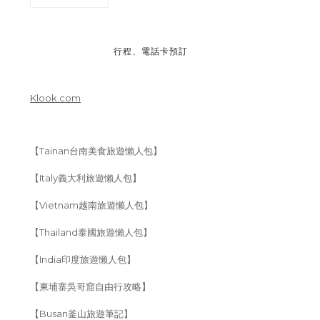
行程、電話卡預訂
Klook.com
【Tainan台南美食旅遊懶人包】
【Italy義大利旅遊懶人包】
【Vietnam越南旅遊懶人包】
【Thailand泰國旅遊懶人包】
【India印度旅遊懶人包】
【柬埔寨吳哥窟自由行攻略】
【Busan釜山旅遊筆記】