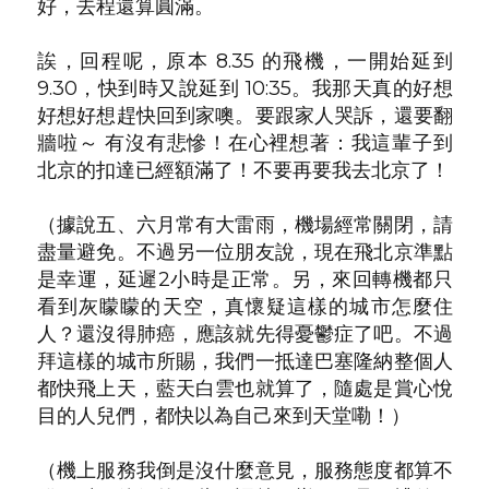
好，去程還算圓滿。
誒，回程呢，原本 8.35 的飛機，一開始延到
9.30，快到時又說延到 10:35。我那天真的好想
好想好想趕快回到家噢。要跟家人哭訴，還要翻
牆啦～ 有沒有悲慘！在心裡想著：我這輩子到
北京的扣達已經額滿了！不要再要我去北京了！
（據說五、六月常有大雷雨，機場經常關閉，請
盡量避免。不過另一位朋友說，現在飛北京準點
是幸運，延遲2小時是正常。另，來回轉機都只
看到灰矇矇的天空，真懷疑這樣的城市怎麼住
人？還沒得肺癌，應該就先得憂鬱症了吧。不過
拜這樣的城市所賜，我們一抵達巴塞隆納整個人
都快飛上天，藍天白雲也就算了，隨處是賞心悅
目的人兒們，都快以為自己來到天堂嘞！）
（機上服務我倒是沒什麼意見，服務態度都算不