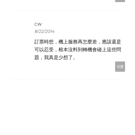
CW
8/22/2014
訂票時想，機上服務再怎麼差，應該還是
可以忍受，根本沒料到轉機會碰上這些問
題，我真是少想了。
回覆