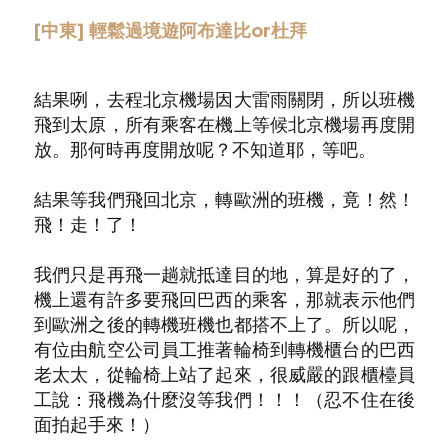
[中東] 輕鬆過境遊阿布達比or杜拜
結果咧，去程北京機場因大雷雨關閉，所以班機
飛到太原，所有乘客在機上等候北京機場再度開
放。那何時再度開放呢？不知道耶，等吧。
結果等我們飛回北京，轉歐洲的班機，竟！然！
飛！走！了！
我們只是再飛一趟就抵達目的地，算是好的了，
機上還有許多要飛回巴西的乘客，那就表示他們
到歐洲之後的轉機班機也都搭不上了。所以呢，
有位由航空公司員工推著輪椅到轉機櫃台的巴西
老太太，從輪椅上站了起來，很威嚴的跟櫃檯員
工說：飛機為什麼沒等我們！！！（忍不住在後
面拍起手來！）