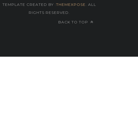
TEMPLATE CREATED BY :
THEMEXPOSE
. ALL
RIGHTS RESERVED.
BACK TO TOP