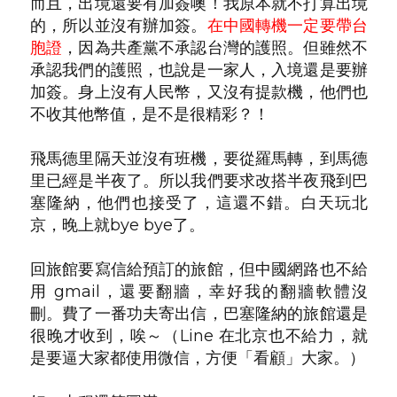
而且，出境還要有加簽噢！我原本就不打算出境
的，所以並沒有辦加簽。
在中國轉機一定要帶台
胞證
，因為共產黨不承認台灣的護照。但雖然不
承認我們的護照，也說是一家人，入境還是要辦
加簽。身上沒有人民幣，又沒有提款機，他們也
不收其他幣值，是不是很精彩？！
飛馬德里隔天並沒有班機，要從羅馬轉，到馬德
里已經是半夜了。所以我們要求改搭半夜飛到巴
塞隆納，他們也接受了，這還不錯。白天玩北
京，晚上就bye bye了。
回旅館要寫信給預訂的旅館，但中國網路也不給
用 gmail，還要翻牆，幸好我的翻牆軟體沒
刪。費了一番功夫寄出信，巴塞隆納的旅館還是
很晚才收到，唉～（Line 在北京也不給力，就
是要逼大家都使用微信，方便「看顧」大家。）