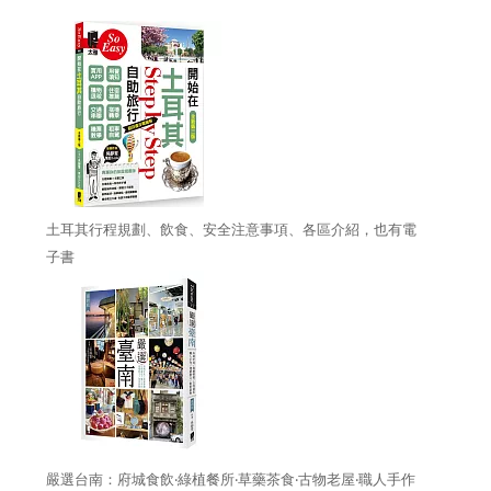
土耳其行程規劃、飲食、安全注意事項、各區介紹，也有電
子書
嚴選台南：府城食飲‧綠植餐所‧草藥茶食‧古物老屋‧職人手作