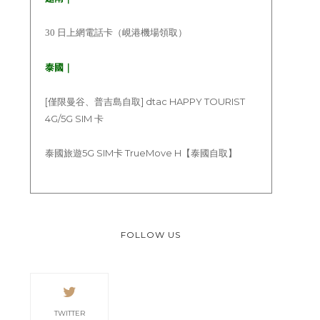
30 日上網電話卡（峴港機場領取）
泰國｜
[僅限曼谷、普吉島自取] dtac HAPPY TOURIST
4G/5G SIM 卡
泰國旅遊5G SIM卡 TrueMove H【泰國自取】
FOLLOW US
TWITTER