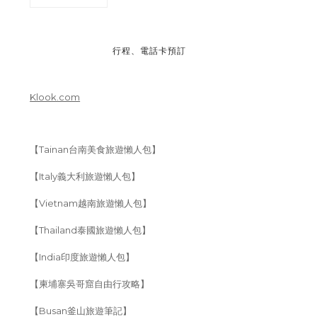
行程、電話卡預訂
Klook.com
【Tainan台南美食旅遊懶人包】
【Italy義大利旅遊懶人包】
【Vietnam越南旅遊懶人包】
【Thailand泰國旅遊懶人包】
【India印度旅遊懶人包】
【柬埔寨吳哥窟自由行攻略】
【Busan釜山旅遊筆記】