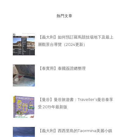
熱門文章
【義大利】如何預訂羅馬競技場地下及最上
層觀景台導覽（2024更新）
【泰實用】泰國簽證總整理
【曼谷】曼谷旅遊書：Traveller’s曼谷泰享
受 2019年最新版
【義大利】西西里島的Taormina美麗小鎮