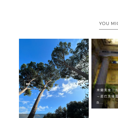
YOU MI
米蘭美食｜
的絲
～星巴克臻選
R...