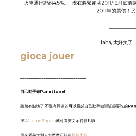
火車通行證約4.5%…。現在趕緊趁著2011/12
2011年的票價
___________
Haha, 太好笑
gioca jouer
_______________________________
自己動手做Panettone
!
雖然有點晚了 不過有興趣的可以嘗試自己動手做聖誕節要吃的
Pan
按
Watch in English
就可看英文示範影片囉
再來看義大利人怎麼做正統的
提拉米蘇