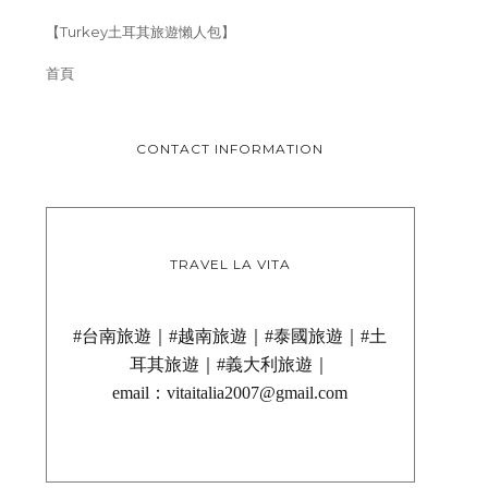
【Turkey土耳其旅遊懶人包】
首頁
CONTACT INFORMATION
TRAVEL LA VITA
#台南旅遊｜#越南旅遊｜#泰國旅遊｜#土
耳其旅遊｜#義大利旅遊｜
義大利旅遊｜佛羅倫斯旅館推薦～
【義大利美食】佛羅倫
email：vitaitalia2007@gmail.com
卡拉瓦喬旅館 HOTEL
下午茶 FOUR SEASO
CARAVAG...
FLO...