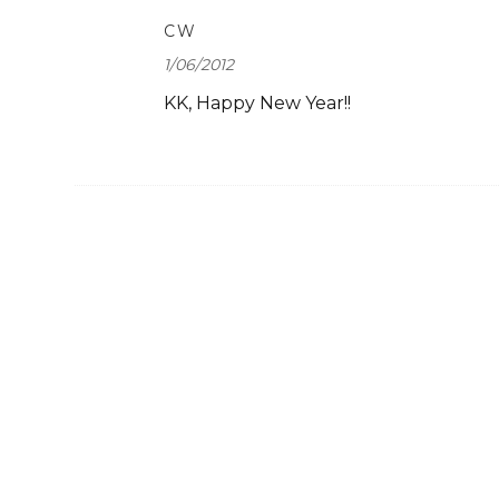
CW
1/06/2012
KK, Happy New Year!!