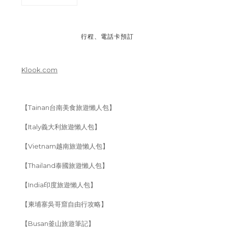
行程、電話卡預訂
Klook.com
【Tainan台南美食旅遊懶人包】
【Italy義大利旅遊懶人包】
【Vietnam越南旅遊懶人包】
【Thailand泰國旅遊懶人包】
【India印度旅遊懶人包】
【柬埔寨吳哥窟自由行攻略】
【Busan釜山旅遊筆記】