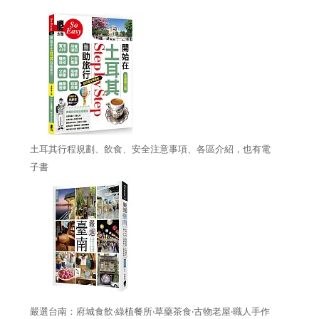
土耳其行程規劃、飲食、安全注意事項、各區介紹，也有電
子書
嚴選台南：府城食飲‧綠植餐所‧草藥茶食‧古物老屋‧職人手作