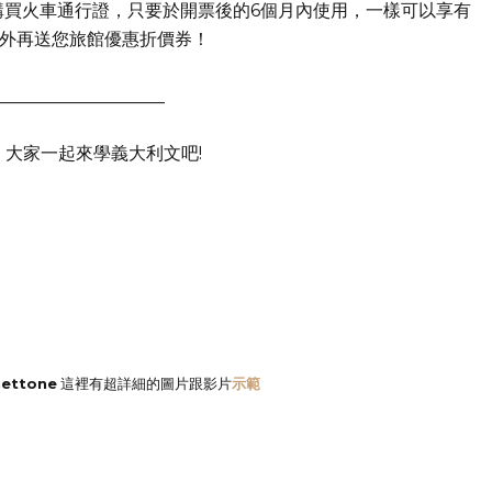
月底前購買火車通行證，只要於開票後的6個月內使用，一樣可以享有
！另外再送您旅館優惠折價券！
___________________
了，大家一起來學義大利文吧!
ettone
這裡有超詳細的圖片跟影片
示範