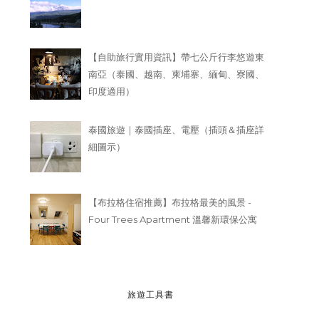
【自助旅行實用資訊】帶七公斤行李悠遊東
南亞（泰國、越南、柬埔寨、緬甸、寮國、
印度適用）
泰國旅遊｜泰國插座、電壓（插頭＆插座詳
細圖示）
【布拉格住宿推薦】布拉格最美的風景 -
Four Trees Apartment 溫馨新環保公寓
旅遊工具書