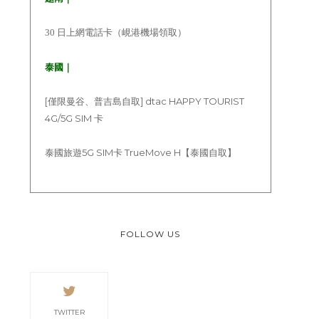
30 日上網電話卡（峴港機場領取）
泰國｜
[僅限曼谷、普吉島自取] dtac HAPPY TOURIST
4G/5G SIM 卡
泰國旅遊5G SIM卡 TrueMove H【泰國自取】
FOLLOW US
TWITTER