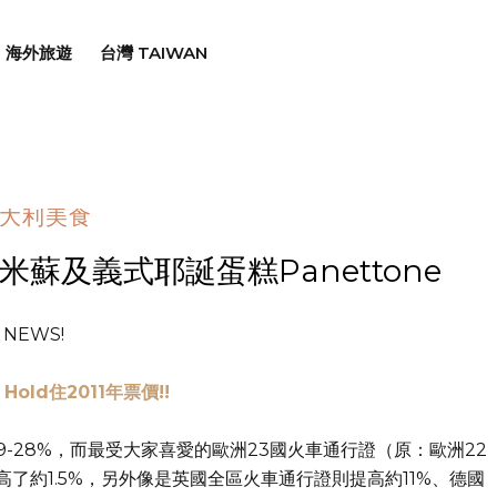
海外旅遊
台灣 TAIWAN
大利美食
蘇及義式耶誕蛋糕Panettone
NEWS!
old住2011年票價!!
-28%，而最受大家喜愛的歐洲23國火車通行證（原：歐洲22
高了約1.5%，另外像是英國全區火車通行證則提高約11%、德國