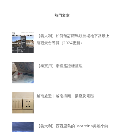
熱門文章
【義大利】如何預訂羅馬競技場地下及最上
層觀景台導覽（2024更新）
【泰實用】泰國簽證總整理
越南旅遊｜越南插頭、插座及電壓
【義大利】西西里島的Taormina美麗小鎮