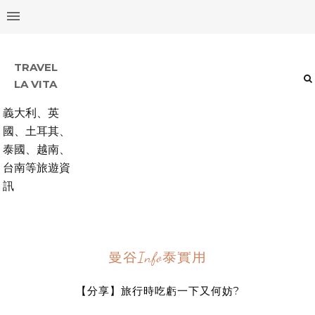
TRAVEL
LA VITA
義大利、英
國、土耳其、
泰國、越南、
台南等旅遊資
訊
曼谷Info泰實用
【分享】旅行時吃虧一下又何妨?