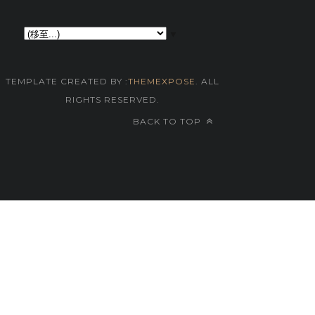
▼
TEMPLATE CREATED BY :
THEMEXPOSE
. ALL
RIGHTS RESERVED.
BACK TO TOP