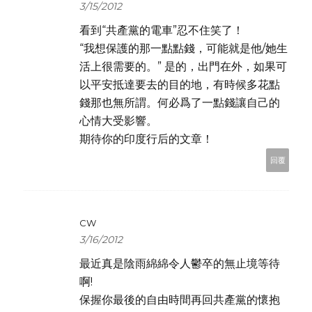
3/15/2012
看到“共產黨的電車”忍不住笑了！
“我想保護的那一點點錢，可能就是他/她生
活上很需要的。” 是的，出門在外，如果可
以平安抵達要去的目的地，有時候多花點
錢那也無所謂。何必爲了一點錢讓自己的
心情大受影響。
期待你的印度行后的文章！
回覆
CW
3/16/2012
最近真是陰雨綿綿令人鬱卒的無止境等待
啊!
保握你最後的自由時間再回共產黨的懷抱