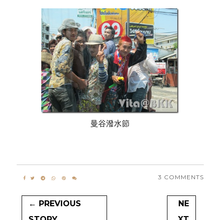
曼谷潑水節
3 COMMENTS
← PREVIOUS
NE
STORY
XT