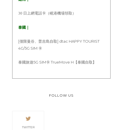
30 日上網電話卡（峴港機場領取）
泰國｜
[僅限曼谷、普吉島自取] dtac HAPPY TOURIST
4G/5G SIM 卡
泰國旅遊5G SIM卡 TrueMove H【泰國自取】
FOLLOW US
TWITTER