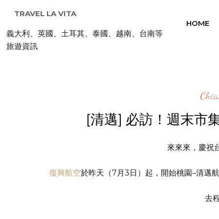
TRAVEL LA VITA
HOME
義大利、英國、土耳其、泰國、越南、台南等
旅遊資訊
Chi
[清邁] 必訪！週末市集 Su
來來來，慶祝
復興航空
於昨天（7月3日）起，開始桃園–清邁
去程 