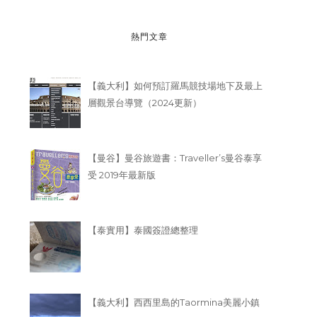
熱門文章
【義大利】如何預訂羅馬競技場地下及最上
層觀景台導覽（2024更新）
【曼谷】曼谷旅遊書：Traveller’s曼谷泰享
受 2019年最新版
【泰實用】泰國簽證總整理
【義大利】西西里島的Taormina美麗小鎮