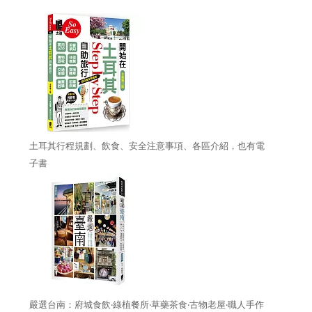
土耳其行程規劃、飲食、安全注意事項、各區介紹，也有電
子書
嚴選台南：府城食飲‧綠植餐所‧草藥茶食‧古物老屋‧職人手作