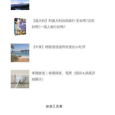
【義大利】到義大利自助旅行 安全嗎?治安
好嗎?一個人旅行好嗎?
【中東】輕鬆過境遊阿布達比or杜拜
泰國旅遊｜泰國插座、電壓（插頭＆插座詳
細圖示）
旅遊工具書