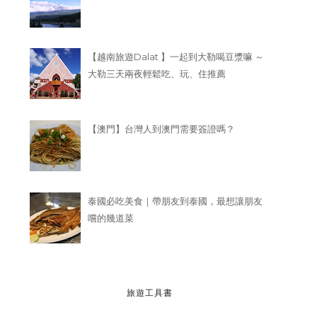
【越南旅遊Dalat 】一起到大勒喝豆漿嘛 ～
大勒三天兩夜輕鬆吃、玩、住推薦
【澳門】台灣人到澳門需要簽證嗎？
泰國必吃美食｜帶朋友到泰國，最想讓朋友
嚐的幾道菜
旅遊工具書