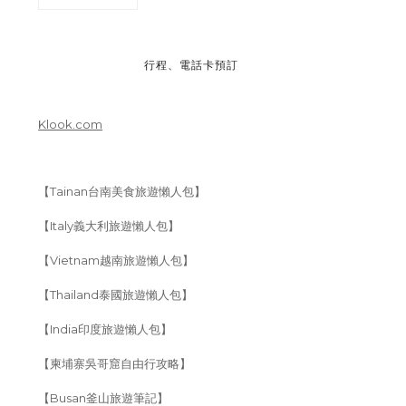
行程、電話卡預訂
Klook.com
【Tainan台南美食旅遊懶人包】
【Italy義大利旅遊懶人包】
【Vietnam越南旅遊懶人包】
【Thailand泰國旅遊懶人包】
【India印度旅遊懶人包】
【柬埔寨吳哥窟自由行攻略】
【Busan釜山旅遊筆記】