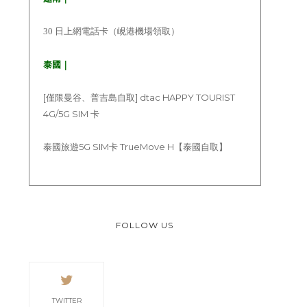
30 日上網電話卡（峴港機場領取）
泰國｜
[僅限曼谷、普吉島自取] dtac HAPPY TOURIST
4G/5G SIM 卡
泰國旅遊5G SIM卡 TrueMove H【泰國自取】
FOLLOW US
TWITTER