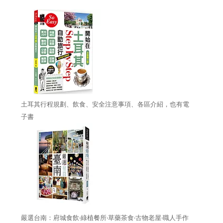
土耳其行程規劃、飲食、安全注意事項、各區介紹，也有電
子書
嚴選台南：府城食飲‧綠植餐所‧草藥茶食‧古物老屋‧職人手作