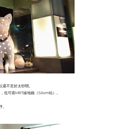
以還不至於太吵鬧。
），也可搭MRT線地鐵（Silom站）。
呼。