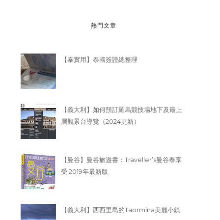
熱門文章
【泰實用】泰國簽證總整理
【義大利】如何預訂羅馬競技場地下及最上
層觀景台導覽（2024更新）
【曼谷】曼谷旅遊書：Traveller’s曼谷泰享
受 2019年最新版
【義大利】西西里島的Taormina美麗小鎮