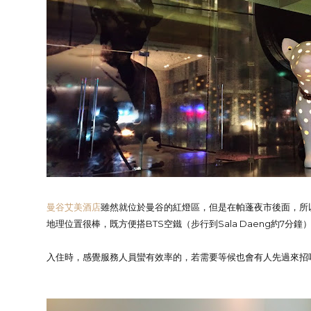
曼谷艾美酒店
雖然就位於曼谷的紅燈區，但是在帕蓬夜市後面，所
地理位置很棒，既方便搭BTS空鐵（步行到Sala Daeng約7分鐘
入住時，感覺服務人員蠻有效率的，若需要等候也會有人先過來招