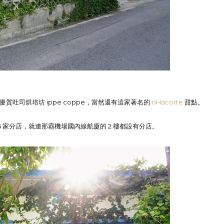
優質吐司烘培坊 ippe coppe，當然還有這家著名的
oHacorte
甜點。
 家分店，就連那霸機場國內線航廈的 2 樓都設有分店。