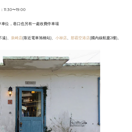
11:30〜19:00
費停車位，巷口也另有一處收費停車場
不遠)、
泉崎店
(靠近電車旭橋站)、
小禄店
、
那霸空港店
(國內線航廈2樓)。