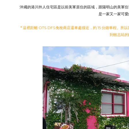
沖繩的港川外人住宅區是以前美軍居住的區域，跟陽明山的美軍住
是一家又一家可愛
* 這裡距離 OTS DFS免稅商店還車處很近，約 15 分鐘車
到牧志站的