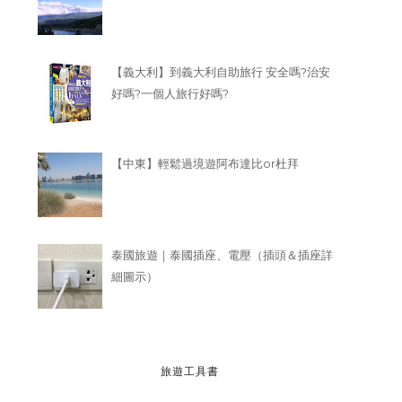
【義大利】到義大利自助旅行 安全嗎?治安
好嗎?一個人旅行好嗎?
【中東】輕鬆過境遊阿布達比or杜拜
泰國旅遊｜泰國插座、電壓（插頭＆插座詳
細圖示）
旅遊工具書