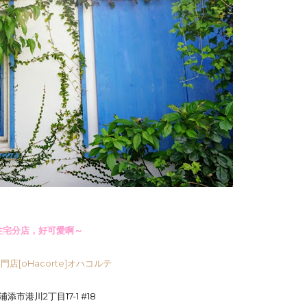
住宅分店，好可愛啊～
店[oHacorte]オハコルテ
添市港川2丁目17-1 #18