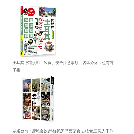
土耳其行程規劃、飲食、安全注意事項、各區介紹，也有電
子書
嚴選台南：府城食飲‧綠植餐所‧草藥茶食‧古物老屋‧職人手作