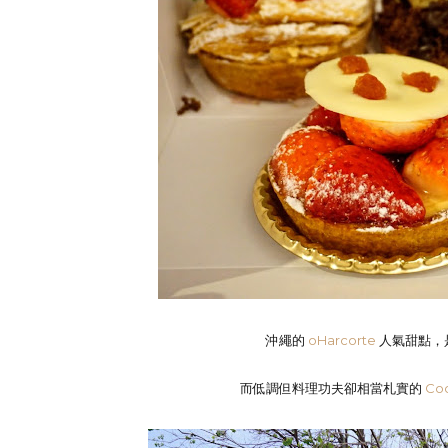
沖繩的
oHarcorte
人氣甜點，
而低調但料理功夫卻相當札實的
Coc