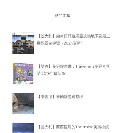
熱門文章
【義大利】如何預訂羅馬競技場地下及最上
層觀景台導覽（2024更新）
【曼谷】曼谷旅遊書：Traveller’s曼谷泰享
受 2019年最新版
【泰實用】泰國簽證總整理
【義大利】西西里島的Taormina美麗小鎮