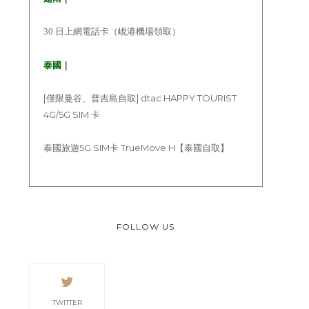
30 日上網電話卡（峴港機場領取）
泰國｜
[僅限曼谷、普吉島自取] dtac HAPPY TOURIST
4G/5G SIM 卡
泰國旅遊5G SIM卡 TrueMove H【泰國自取】
FOLLOW US
TWITTER