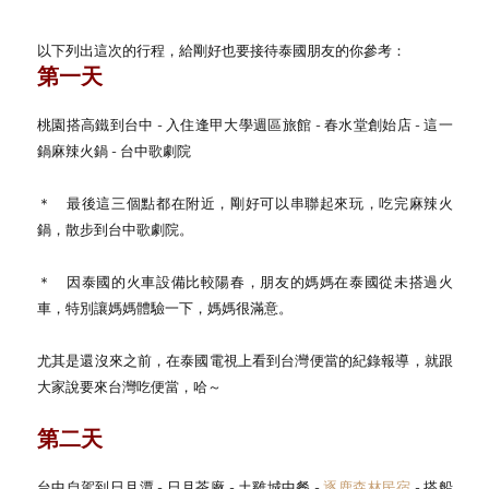
以下列出這次的行程，給剛好也要接待泰國朋友的你參考：
第一天
桃園搭高鐵到台中 - 入住逢甲大學週區旅館 - 春水堂創始店 - 這一
鍋麻辣火鍋 - 台中歌劇院
＊ 最後這三個點都在附近，剛好可以串聯起來玩，吃完麻辣火
鍋，散步到台中歌劇院。
＊ 因泰國的火車設備比較陽春，朋友的媽媽在泰國從未搭過火
車，特別讓媽媽體驗一下，媽媽很滿意。
尤其是還沒來之前，在泰國電視上看到台灣便當的紀錄報導，就跟
大家說要來台灣吃便當，哈～
第二天
台中自駕到日月潭 - 日月茶廠 - 土雞城中餐 -
逐鹿森林民宿
- 搭船