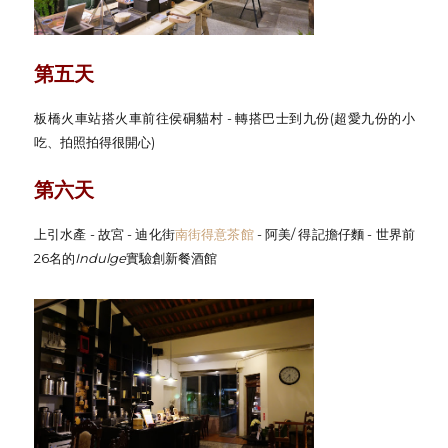
第五天
板橋火車站搭火車前往侯硐貓村 - 轉搭巴士到九份(超愛九份的小
吃、拍照拍得很開心)
第六天
上引水產 - 故宮 - 迪化街
南街得意茶館
- 阿美/ 得記擔仔麵 - 世界前
26名的
Indulge
實驗創新餐酒館