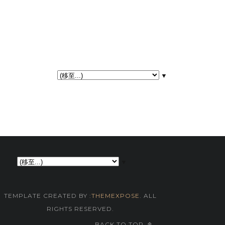
▼
▼
TEMPLATE CREATED BY :
THEMEXPOSE
. ALL
RIGHTS RESERVED.
BACK TO TOP