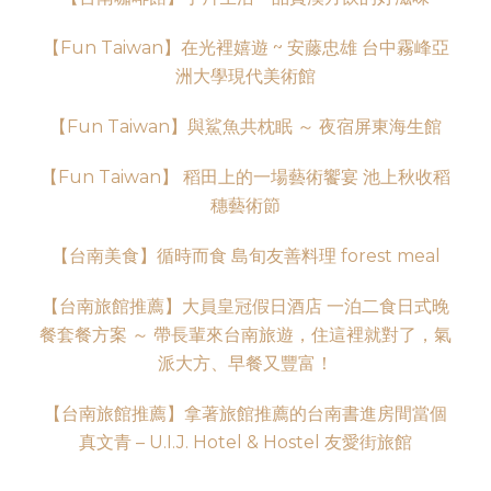
【
Fun Taiwan
】在光裡嬉遊
~
安藤忠雄
台中霧峰亞
洲大學現代美術館
【
Fun Taiwan
】與鯊魚共枕眠
～
夜宿屏東海生館
【
Fun Taiwan
】
稻田上的一場藝術饗宴
池上秋收稻
穗藝術節
【台南美食】循時而食
島旬友善料理
forest meal
【台南旅館推薦】大員皇冠假日酒店
一泊二食日式晚
餐套餐方案
～
帶長輩來台南旅遊，住這裡就對了，氣
派大方、早餐又豐富！
【台南旅館推薦】拿著旅館推薦的台南書進房間當個
真文青
– U.I.J. Hotel & Hostel
友愛街旅館