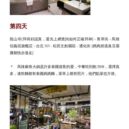
第四天
龍山寺(拜得好認真，還先上網查詢如何正確拜神) - 青草街 - 馬辣
信義區旗艦店 - 台北 101 - 松菸文創園區 - 通化街 (媽媽經過臭豆腐
攤都快步逃走)
＊ 馬辣麻辣火鍋是許多泰國遊客的愛，中餐吃到飽 598，選擇真
多，連乾麵都有泰國媽媽麵，菜單上都有照片，他們點菜也方便。