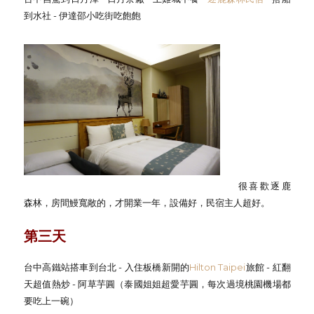
到水社 - 伊達邵小吃街吃飽飽
很喜歡逐鹿
森林，房間鰻寬敞的，才開業一年，設備好，民宿主人超好。
第三天
台中高鐵站搭車到台北 - 入住板橋新開的
Hilton Taipei
旅館 - 紅翻
天超值熱炒 - 阿草芋圓（泰國姐姐超愛芋圓，每次過境桃園機場都
要吃上一碗）