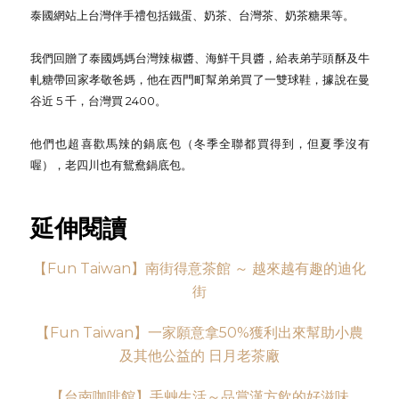
泰國網站上台灣伴手禮包括鐵蛋、奶茶、台灣茶、奶茶糖果等。
我們回贈了泰國媽媽台灣辣椒醬、海鮮干貝醬，給表弟芋頭酥及牛
軋糖帶回家孝敬爸媽，他在西門町幫弟弟買了一雙球鞋，據說在曼
谷近 5 千，台灣買 2400。
他們也超喜歡馬辣的鍋底包（冬季全聯都買得到，但夏季沒有
喔），老四川也有鴛鴦鍋底包。
延伸閱讀
【Fun Taiwan】南街得意茶館 ～ 越來越有趣的迪化
街
【
Fun Taiwan
】一家願意拿
50%
獲利出來幫助小農
及其他公益的
日月老茶廠
【台南咖啡館】手艸生活～品賞漢方飲的好滋味