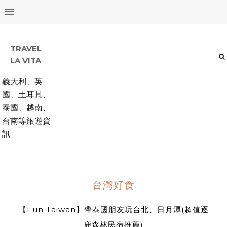
TRAVEL
LA VITA
義大利、英
國、土耳其、
泰國、越南、
台南等旅遊資
訊
台灣好食
【Fun Taiwan】帶泰國朋友玩台北、日月潭(超值逐
鹿森林民宿推薦)