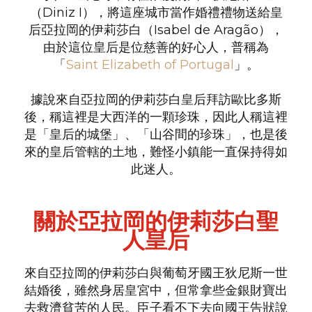
（Diniz I），將這座城市當作婚禮禮物送給皇
后亞拉岡的伊莉莎白（Isabel de Aragão），
由於這位皇后是位慈善的好心人，普稱為
「
Saint Elizabeth of Portugal
」。
據說來自亞拉岡的伊莉莎白皇后拜訪歐比多斯
後，稱這裡是大西洋的一顆珍珠，因此人稱這裡
是「皇后的城堡」、「山谷間的珍珠」，也是後
來的皇后管轄的土地，難怪小鎮能一直保持得如
此迷人。
關於亞拉岡的伊莉莎白聖
人皇后
來自亞拉岡的伊莉莎白與葡萄牙國王狄尼斯一世
結婚後，雖然身居皇宮中，但常拿些金銀財寶出
去救濟貧苦的人民。臣子看不下去向國王告狀說