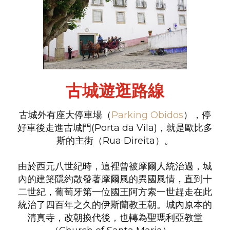
古城遊逛路線
古城外有座大停車場（
Parking Obidos
），停
好車後走進古城門(Porta da Vila)，就是歐比多
斯的主街（Rua Direita）。
由於西元八世紀時，這裡曾被摩爾人統治過，城
內的建築隱約散發著摩爾風的異國風情，直到十
二世紀，葡萄牙第一位國王阿方索一世趕走在此
統治了四百年之久的伊斯蘭教王朝。城內原本的
清真寺，改朝換代後，也轉為聖瑪利亞教堂