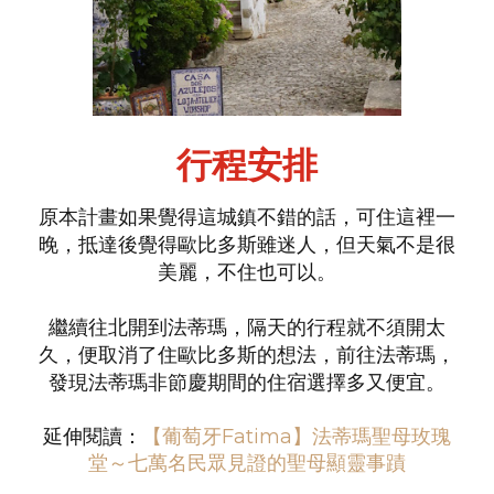
行程安排
原本計畫如果覺得這城鎮不錯的話，可住這裡一
晚，抵達後覺得歐比多斯雖迷人，但天氣不是很
美麗，不住也可以。
繼續往北開到法蒂瑪，隔天的行程就不須開太
久，便取消了住歐比多斯的想法，前往法蒂瑪，
發現法蒂瑪非節慶期間的住宿選擇多又便宜。
延伸閱讀：
【葡萄牙Fatima】法蒂瑪聖母玫瑰
堂～七萬名民眾見證的聖母顯靈事蹟