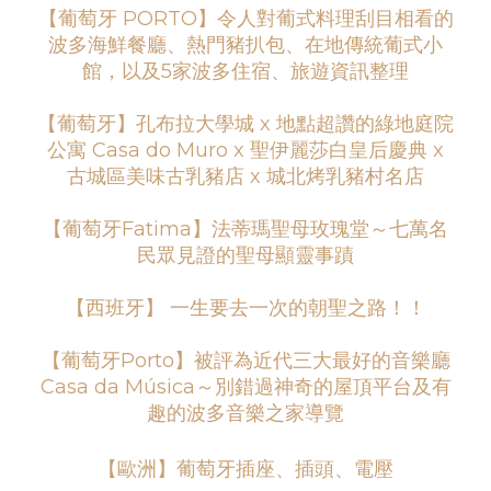
【葡萄牙 PORTO】令人對葡式料理刮目相看的
波多海鮮餐廳、熱門豬扒包、在地傳統葡式小
館，以及5家波多住宿、旅遊資訊整理
【葡萄牙】孔布拉大學城 x 地點超讚的綠地庭院
公寓 Casa do Muro x 聖伊麗莎白皇后慶典 x
古城區美味古乳豬店 x 城北烤乳豬村名店
【葡萄牙Fatima】法蒂瑪聖母玫瑰堂～七萬名
民眾見證的聖母顯靈事蹟
【西班牙】 一生要去一次的朝聖之路！！
【葡萄牙Porto】被評為近代三大最好的音樂廳
Casa da Música～別錯過神奇的屋頂平台及有
趣的波多音樂之家導覽
【歐洲】葡萄牙插座、插頭、電壓