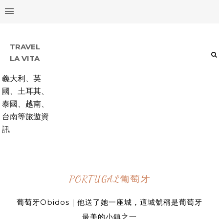
TRAVEL
LA VITA
義大利、英
國、土耳其、
泰國、越南、
台南等旅遊資
訊
PORTUGAL葡萄牙
葡萄牙Obidos｜他送了她一座城，這城號稱是葡萄牙
最美的小鎮之一