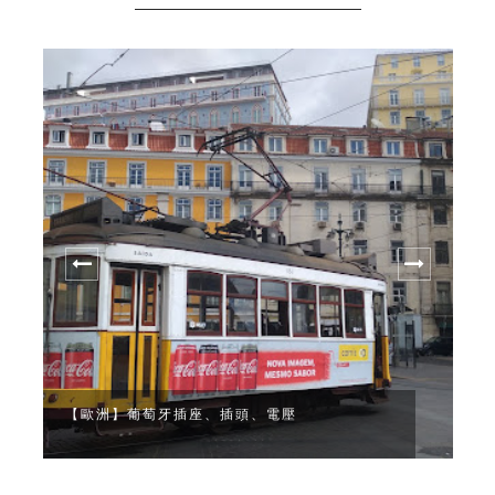
【葡萄
【歐洲】葡萄牙插座、插頭、電壓
相看的