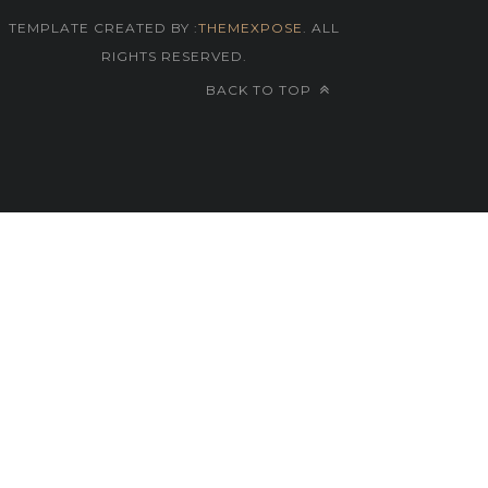
TEMPLATE CREATED BY :
THEMEXPOSE
. ALL
RIGHTS RESERVED.
BACK TO TOP