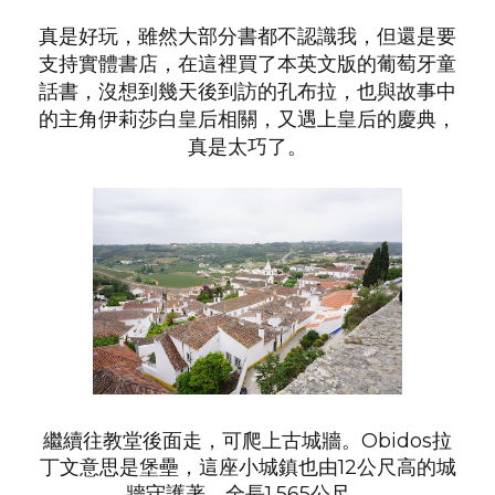
真是好玩，雖然大部分書都不認識我，但還是要
支持實體書店，在這裡買了本英文版的葡萄牙童
話書，沒想到幾天後到訪的孔布拉，也與故事中
的主角伊莉莎白皇后相關，又遇上皇后的慶典，
真是太巧了。
繼續往教堂後面走，可爬上古城牆。Obidos拉
丁文意思是堡壘，這座小城鎮也由12公尺高的城
牆守護著，全長1,565公尺。