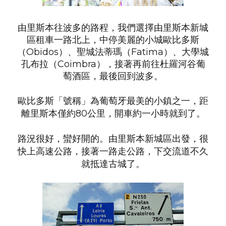
由里斯本往波多的路程，我們選擇由里斯本新城
區租車一路北上，中停美麗的小城歐比多斯
（Obidos）、聖城法蒂瑪（Fatima）、大學城
孔布拉（Coimbra），接著再前往杜羅河谷葡
萄酒區，最後回到波多。
歐比多斯「號稱」為葡萄牙最美的小鎮之一，距
離里斯本僅約80公里，開車約一小時就到了。
路況很好，蠻好開的。由里斯本新城區出發，很
快上高速公路，接著一路走公路，下交流道不久
就抵達古城了。