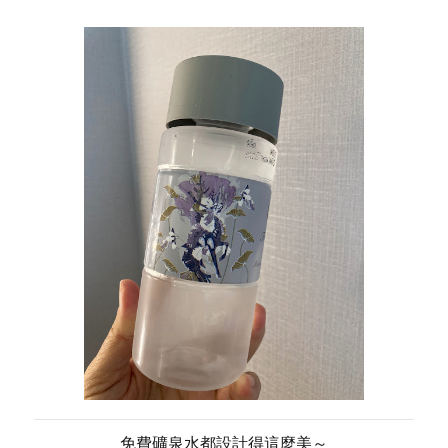
免費礦泉水都設計得這麼美～