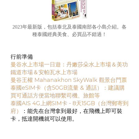
2023年最新版，包括泰北及泰國南部各小島介紹。各
種泰國經典美食、必買品不錯過！
行前準備
曼谷水上市場一日遊：丹嫩莎朵水上市場＆美功
鐵道市場＆安帕瓦水上市場
曼谷王權 Mahanakhon SkyWalk 觀景台門票
泰國eSIM卡（含50GB流量 & 通話）：建議購
買可通話方便當地聯繫司機、旅館等
泰國AIS 4G上網SIM卡 - 8天15GB（台灣郵寄到
府）
：能先在台灣拿到最好，在飛機上即可裝
卡，抵達開機就可以使用。