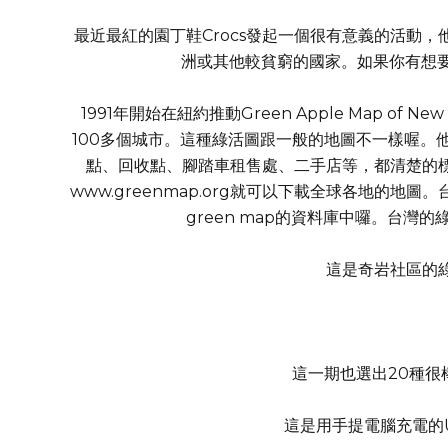
最近最紅的園丁鞋Crocs發起一個很有意義的活動，
洲或其他較貧窮的國家。如果你有想要汰換
1991年開始在紐約推動Green Apple Map of 
100多個城市。這種綠活圖跟一般的地圖不一樣喔。
點、回收點、腳踏車租售處、二手店等，都清楚的
www.greenmap.org就可以下載全球各地的
green map的資料庫中囉。台灣的綠
這是奇岩社區的
這一期也選出20種很
這是用手提電腦充電的U