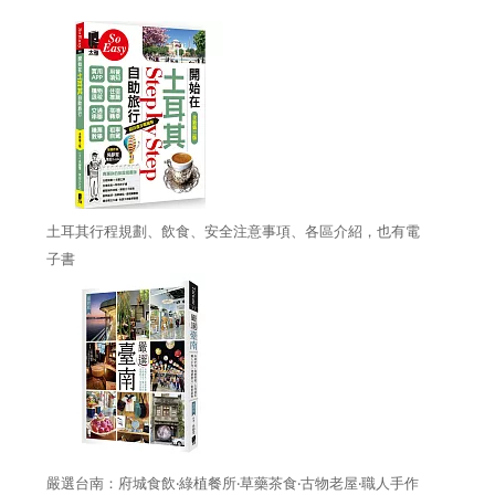
土耳其行程規劃、飲食、安全注意事項、各區介紹，也有電
子書
嚴選台南：府城食飲‧綠植餐所‧草藥茶食‧古物老屋‧職人手作