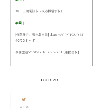
30 日上網電話卡（峴港機場領取）
泰國｜
[僅限曼谷、普吉島自取] dtac HAPPY TOURIST
4G/5G SIM 卡
泰國旅遊5G SIM卡 TrueMove H【泰國自取】
FOLLOW US
TWITTER