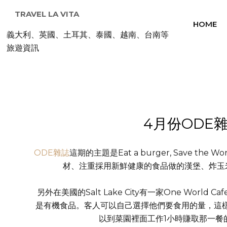
TRAVEL LA VITA
HOME
義大利、英國、土耳其、泰國、越南、台南等
旅遊資訊
4月份ODE
ODE雜誌
這期的主題是Eat a burger, Save 
材、注重採用新鮮健康的食品做的漢堡、炸玉
另外在美國的Salt Lake City有一家One Wo
是有機食品。客人可以自己選擇他們要食用的量，這
以到菜園裡面工作1小時賺取那一餐