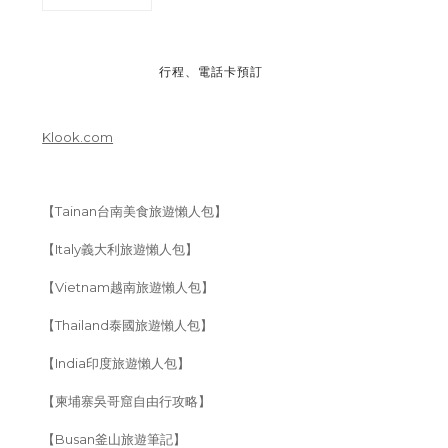
行程、電話卡預訂
Klook.com
【Tainan台南美食旅遊懶人包】
【Italy義大利旅遊懶人包】
【Vietnam越南旅遊懶人包】
【Thailand泰國旅遊懶人包】
【India印度旅遊懶人包】
【柬埔寨吳哥窟自由行攻略】
【Busan釜山旅遊筆記】