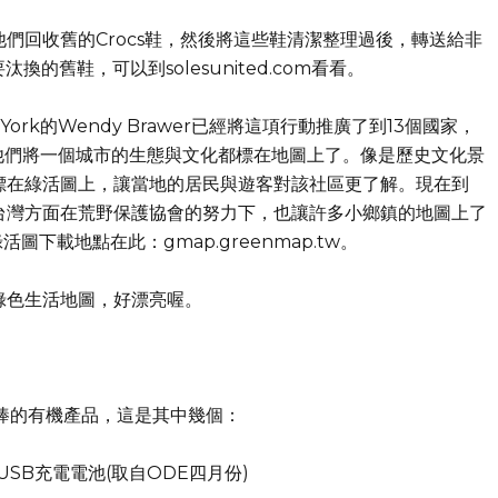
他們回收舊的Crocs鞋，然後將這些鞋清潔整理過後，轉送給非
的舊鞋，可以到solesunited.com看看。
New York的Wendy Brawer已經將這項行動推廣了到13個國家，
他們將一個城市的生態與文化都標在地圖上了。像是歷史文化景
標在綠活圖上，讓當地的居民與遊客對該社區更了解。現在到
地圖。台灣方面在荒野保護協會的努力下，也讓許多小鄉鎮的地圖上了
活圖下載地點在此：gmap.greenmap.tw。
綠色生活地圖，好漂亮喔。
棒的有機產品，這是其中幾個：
SB充電電池(取自ODE四月份)