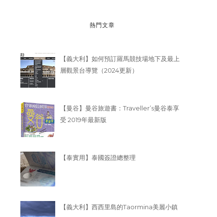
熱門文章
【義大利】如何預訂羅馬競技場地下及最上
層觀景台導覽（2024更新）
【曼谷】曼谷旅遊書：Traveller’s曼谷泰享
受 2019年最新版
【泰實用】泰國簽證總整理
【義大利】西西里島的Taormina美麗小鎮