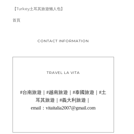
【Turkey土耳其旅遊懶人包】
首頁
CONTACT INFORMATION
TRAVEL LA VITA
#台南旅遊｜#越南旅遊｜#泰國旅遊｜#土
耳其旅遊｜#義大利旅遊｜
email：vitaitalia2007@gmail.com
[分享] 台灣現代文人墨畫