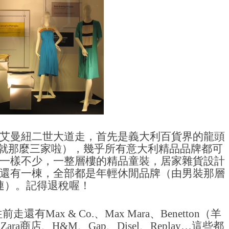
艾曼紐二世大道走，首先是義大利百貨界的龍頭
百貨公司就那麼三家啦），幾乎所有意大利精品品牌都可
一樣不少，一整層樓的精品童裝，居家雜貨設計
還有一棟，全部都是年輕休閒品牌（由男裝那層
連）。記得退稅喔！
ax & Co.、Max Mara、Benetton（羊
商店、H&M、Gap、Disel、Replay…這些都