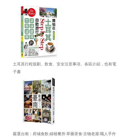
土耳其行程規劃、飲食、安全注意事項、各區介紹，也有電
子書
嚴選台南：府城食飲‧綠植餐所‧草藥茶食‧古物老屋‧職人手作