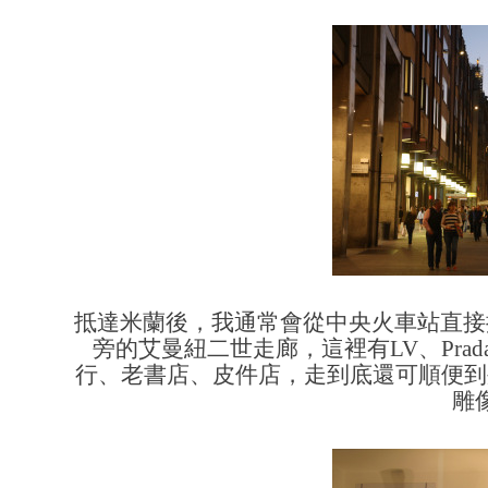
抵達米蘭後，我通常會從中央火車站直接
旁的艾曼紐二世走廊，這裡有LV、Prada、G
行、老書店、皮件店，走到底還可順便到
雕