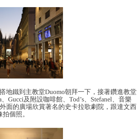
搭地鐵到主教堂Duomo朝拜一下，接著鑽進教堂
ucci及附設咖啡館、Tod’s、Stefanel、音樂
外面的廣場欣賞著名的史卡拉歌劇院，跟達文西
像拍個照。