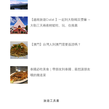
【越南旅遊Dalat 】一起到大勒喝豆漿嘛 ～
大勒三天兩夜輕鬆吃、玩、住推薦
【澳門】台灣人到澳門需要簽證嗎？
泰國必吃美食｜帶朋友到泰國，最想讓朋友
嚐的幾道菜
旅遊工具書