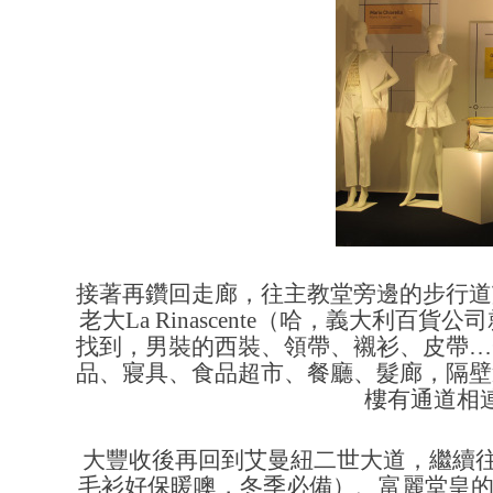
接著再鑽回走廊，往主教堂旁邊的步行道
老大La Rinascente（哈，義大利
找到，男裝的西裝、領帶、襯衫、皮帶…
品、寢具、食品超市、餐廳、髮廊，隔壁
樓有通道相
大豐收後再回到艾曼紐二世大道，繼續往前走還有M
毛衫好保暖噢，冬季必備）、富麗堂皇的Zara