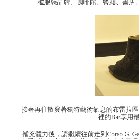
種服裝品牌、咖啡館、餐廳、書店、
接著再往散發著獨特藝術氣息的布雷拉區
裡的Bar享
補充體力後，請繼續往前走到Corso G. 