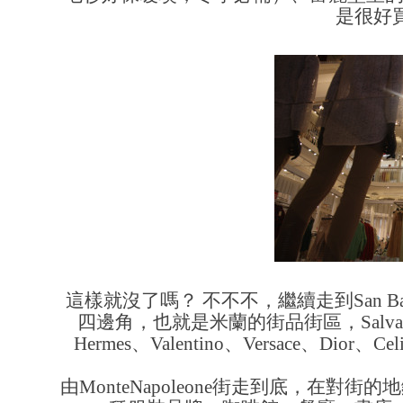
是很好
這樣就沒了嗎？ 不不不，繼續走到San 
四邊角，也就是米蘭的街品街區，Salvatore F
Hermes、Valentino、Versace、
由MonteNapoleone街走到底，在對街的