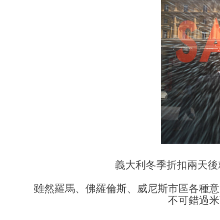
義大利冬季折扣兩天後
雖然羅馬、佛羅倫斯、威尼斯市區各種意
不可錯過米