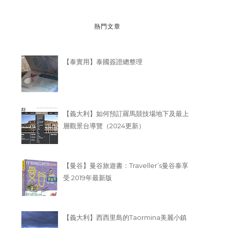
熱門文章
【泰實用】泰國簽證總整理
【義大利】如何預訂羅馬競技場地下及最上
層觀景台導覽（2024更新）
【曼谷】曼谷旅遊書：Traveller’s曼谷泰享
受 2019年最新版
【義大利】西西里島的Taormina美麗小鎮