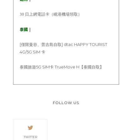
30 日上網電話卡（峴港機場領取）
泰國｜
[僅限曼谷、普吉島自取] dtac HAPPY TOURIST
4G/5G SIM 卡
泰國旅遊5G SIM卡 TrueMove H【泰國自取】
FOLLOW US
TWITTER