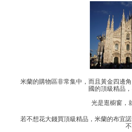
米蘭的購物區非常集中，而且黃金四邊角
國的頂級精品，
光是逛櫥窗，
若不想花大錢買頂級精品，米蘭的布宜諾
不