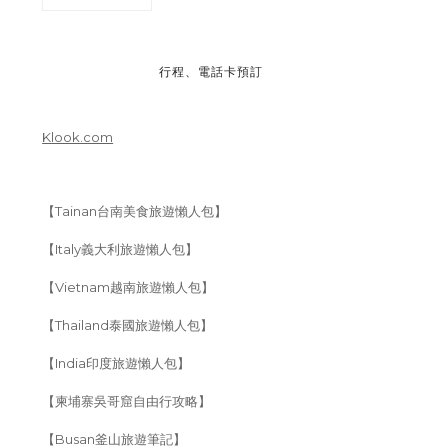
行程、電話卡預訂
Klook.com
【Tainan台南美食旅遊懶人包】
【Italy義大利旅遊懶人包】
【Vietnam越南旅遊懶人包】
【Thailand泰國旅遊懶人包】
【India印度旅遊懶人包】
【柬埔寨吳哥窟自由行攻略】
【Busan釜山旅遊筆記】