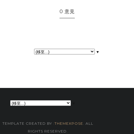
0 意見
▼
▼
TEMPLATE CREATED BY :
THEMEXPOSE
. ALL
RIGHTS RESERVED.