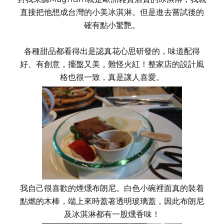
直接把他想成台灣的小美冰淇淋。但是進去嘗試後的
確有點小驚艷。
各種甜品都看得出是認真花心思研發的，味道配得
好、有創意，擺盤又美，難怪火紅！整家店的設計風
格也很一致，真是讓人喜愛。
我自己很喜歡的煙燻布朗尼。白色小碗裡面真的裝着
點燃的木棒，端上來時蓋著透明玻璃蓋，因此布朗尼
及冰淇淋都有一股燻香味！