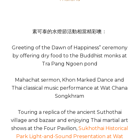
素可泰的水燈節活動相當精彩噢：
Greeting of the Dawn of Happiness” ceremony
by offering dry food to the Buddhist monks at
Tra Pang Ngoen pond
Mahachat sermon, Khon Marked Dance and
Thai classical music performance at Wat Chana
Songkhram
Touring a replica of the ancient Suthothai
village and bazaar and enjoying Thai martial art
shows at the Four Pavilion,
Sukhothai Historical
Park Light-and-Sound Presentation at Wat