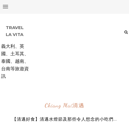
TRAVEL
LA VITA
義大利、英
國、土耳其、
泰國、越南、
台南等旅遊資
訊
Chiang Mai清邁
【清邁好食】清邁水燈節及那些令人想念的小吃們...