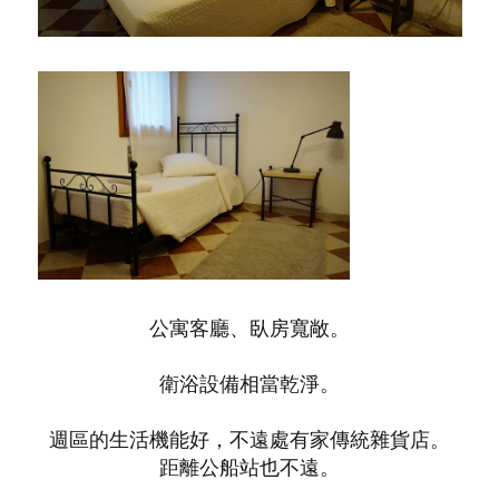
公寓客廳、臥房寬敞。
衛浴設備相當乾淨。
週區的生活機能好，不遠處有家傳統雜貨店。
距離公船站也不遠。