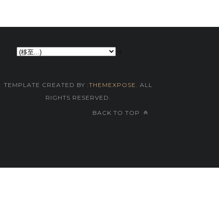
▼
TEMPLATE CREATED BY :
THEMEXPOSE
. ALL
RIGHTS RESERVED.
BACK TO TOP