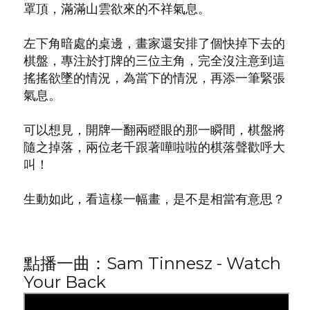
罩頂，滿滿山雲欲來的不祥氣息。
左下角暗處的桌邊，畫家還安排了個快掉下去的
棋盤，專注於打牌的三位主角，完全沒注意到這
搖搖欲墜的情況，為當下的情況，再添一筆緊張
氣息。
可以想見，開牌一翻兩瞪眼的那一瞬間，棋盤將
隨之掉落，兩位老千跟著嘩啦啦的棋落聲歡呼大
叫！
生動如此，看這樣一幅畫，是不是相當有意思？
點播一曲：Sam Tinnesz - Watch
Your Back