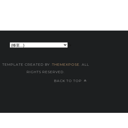
▼
TEMPLATE CREATED BY :
THEMEXPOSE
. ALL
RIGHTS RESERVED.
BACK TO TOP