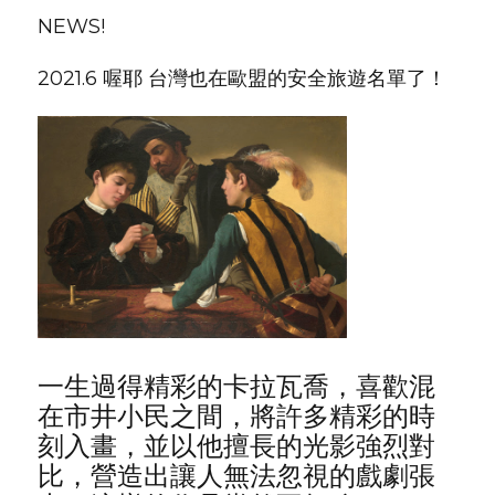
NEWS!
2021.6
喔耶 台灣也在歐盟的安全旅遊名單了！
一生過得精彩的卡拉瓦喬，喜歡混
在市井小民之間，將許多精彩的時
刻入畫，並以他擅長的光影強烈對
比，營造出讓人無法忽視的戲劇張