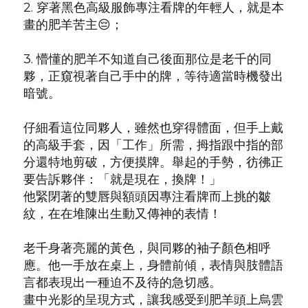
2. 穿著黑色高級服飾專注看牌的年輕人，就是本
畫的肥羊苦主😔；
3. 懵懂的肥羊不知道自己後面那位是老千的同
夥，正窺視著自己手中的牌，等待適當時機發出
暗號。
仔細看這位同夥人，雖然也穿得體面，但手上戴
的高級手套，因「工作」所需，拇指跟中指的部
分還特地剪破，方便摸牌。
舉起的手勢，彷彿正
要告訴夥伴：「就是現在，換牌！」
他緊閉著的雙唇與額頭因專注看牌而上挑的皺
紋，在在堆陳出生動又傳神的表情！
老千身著亮麗的黃色，與同夥的袖子顏色相呼
應。他
一手放在桌上，身體前傾，表情與肢體語
言都表現出一種迫不及待的急切感。
畫中光影的呈現方式，讓我感受到肥羊頭上烏雲