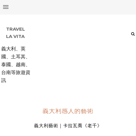
TRAVEL
LA VITA
義大利、英
國、土耳其、
泰國、越南、
台南等旅遊資
訊
義大利感人的藝術
義大利藝術｜卡拉瓦喬《老千》