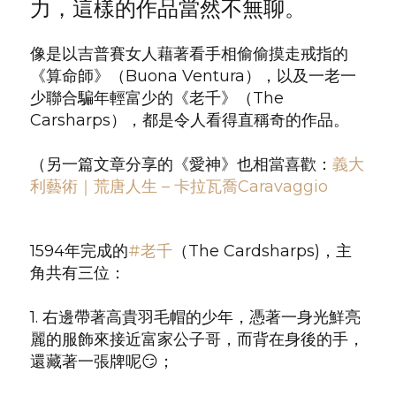
力，這樣的作品當然不無聊。
像是以吉普賽女人藉著看手相偷偷摸走戒指的
《算命師》（
Buona Ventura）
，以及一老一
少聯合騙年輕富少的《老千》（The
Carsharps），都是令人看得直稱奇的作品。
（另一篇文章分享的《愛神》也相當喜歡：
義大
利藝術｜荒唐人生 – 卡拉瓦喬Caravaggio
1594年完成的
#老千
（The Cardsharps)，主
角共有三位：
1. 右邊帶著高貴羽毛帽的少年，憑著一身光鮮亮
麗的服飾來接近富家公子哥，而背在身後的手，
還藏著一張牌呢😏；