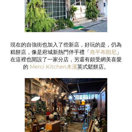
現在的自強街也加入了些新店，好玩的是，仍為
糕餅店，像是府城新熱門伴手禮「
堯平布朗尼
」
在這裡也開設了一家分店，另還有頗受網美喜愛
的
Merci Kitchen木溪
英式鬆餅店。