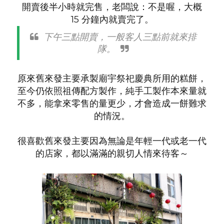
開賣後半小時就完售，老闆說：不是喔，大概
15 分鐘內就賣完了。
下午三點開賣，一般客人三點前就來排
隊。
原來舊來發主要承製廟宇祭祀慶典所用的糕餅，
至今仍依照祖傳配方
製作
，純手工製作本來量就
不多，能拿來零售的量更少，才會造成一餅難求
的情況。
很喜歡舊來發主要因為無論是年輕一代或老一代
的店家，都以滿滿的親切人情來待客～