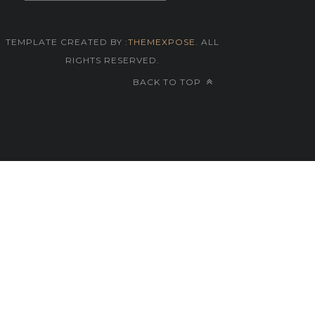
TEMPLATE CREATED BY :
THEMEXPOSE
. ALL
RIGHTS RESERVED.
BACK TO TOP