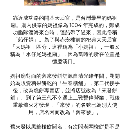
靠近成功路的開基天后宮，是台灣最早的媽祖
廟。廟內供奉的媽祖像為 1604 年完成的，鄭成
功艦隊渡海來台時，隨船帶了過來，因此俗稱
「船仔媽」。為了與赤崁樓前的祀典大天后宮
「大媽祖」區分，這裡稱為「小媽祖」，一般又
稱為「
水仔尾
媽祖廟」，因為當時的所在位置是
德慶溪口
。
媽祖廟對面的舊來發餅舖源自清光
緒年間，剛開
始為
販賣糖果餅乾的
「生春糖舖」，第二代接手
後，改為糕餅專賣店，並將店號改為「來發餅
舖」。到了第三代不幸遇上二戰暫停營業，戰後
重啟爐火才發現，「來發」的名號已為別人使
用，店名因而改為「舊來發」。
舊來發以黑糖椪餅聞名，
有次問老闆椪餅是不是