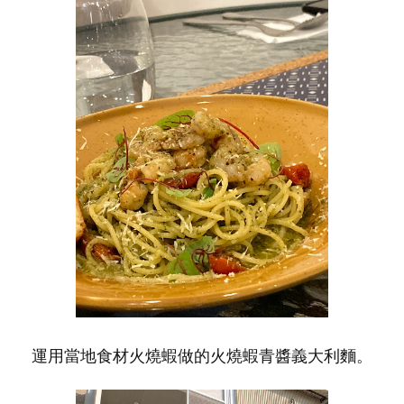
運用當地食材火燒蝦做的火燒蝦青醬義大利麵。