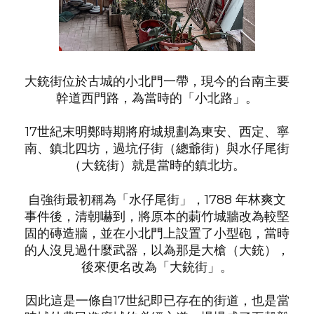
大銃街位於古城的小北門一帶，現今的台南主要
幹道西門路，為當時的「小北路」。
17世紀末明鄭時期將府城規劃為東安、西定、寧
南、鎮北四坊，過坑仔街（總爺街）與水仔尾街
（大銃街）就是當時的鎮北坊。
自強街最初稱為「水仔尾街」，1788 年林爽文
事件後，清朝嚇到，將原本的莿竹城牆改為較堅
固的磚造牆，並在小北門上設置了小型砲，當時
的人沒見過什麼武器，以為那是大槍（大銃），
後來便名改為「大銃街」。
因此這是一條自17世紀即已存在的街道，也是當