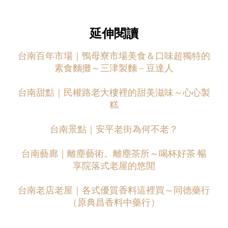
延伸閱讀
台南百年市場｜鴨母寮市場美食＆口味超獨特的
素食麵攤～三津製麵－豆達人
台南甜點｜民權路老大樓裡的甜美滋味～心心製
糕
台南景點｜安平老街為何不老？
台南藝廊｜離塵藝術。離塵茶所～喝杯好茶·暢
享院落式老屋的悠閒
台南老店老屋｜各式優質香料這裡買～同德藥行
（原典昌香料中藥行）