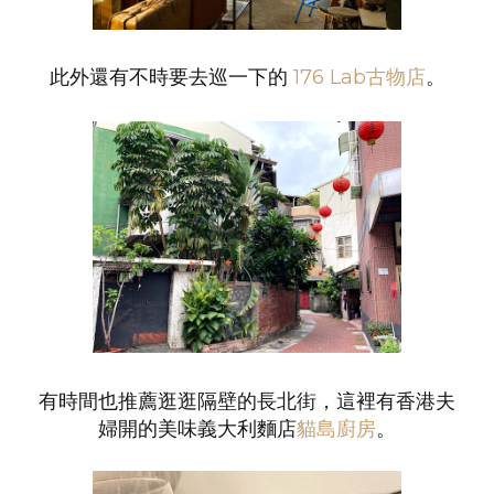
此外還有不時要去巡一下的
176 Lab古物店
。
有時間也推薦逛逛隔壁的長北街，這裡有香港夫
婦開的美味義大利麵店
貓島廚房
。