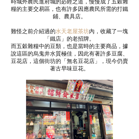
時城外農民進府城的必經之道，慢慢成了五穀雜
糧的主要交易區，也有許多因應農民所需的打鐵
鋪、農具店。
難怪之前介紹過的
水天老屋茶坊
內，收藏了一塊
「鐵店」的老招牌。
而五穀雜糧中的豆類，也是當時的主要商品，據
說這區的烏鬼井水質極佳，因此有著許多豆腐、
豆花店，這個街坊的「無名豆花店」，現今仍賣
著古早味豆花。