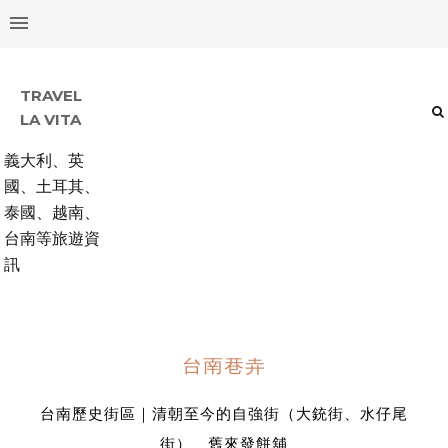
TRAVEL
LA VITA
義大利、英
國、土耳其、
泰國、越南、
台南等旅遊資
訊
台南巷弄
台南歷史街區｜清朝至今的自強街（大銃街、水仔尾
街）、舊來發餅舖