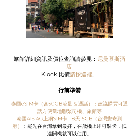
旅館詳細資訊及價位查詢請參見：
尼曼慕斯酒
店
Klook 比價
請按這裡
。
行前準備
泰國eSIM卡（含50GB流量 & 通話）：建議購買可通
話方便當地聯繫司機、旅館等
泰國AIS 4G上網SIM卡 - 8天15GB（台灣郵寄到
府）
：能先在台灣拿到最好，在飛機上即可裝卡，抵
達開機就可以使用。