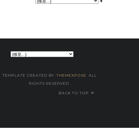
▼
▼
TEMPLATE CREATED BY :
THEMEXPOSE
. ALL
RIGHTS RESERVED.
BACK TO TOP