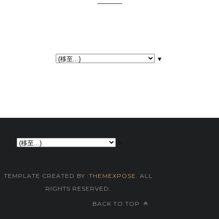
▼
▼
TEMPLATE CREATED BY :
THEMEXPOSE
. ALL
RIGHTS RESERVED.
BACK TO TOP