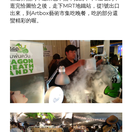
逛完恰圖恰之後，走下MRT地鐵站，從1號出口
出來，到Artbox藝術市集吃晚餐，吃的部分還
蠻精彩的喔。