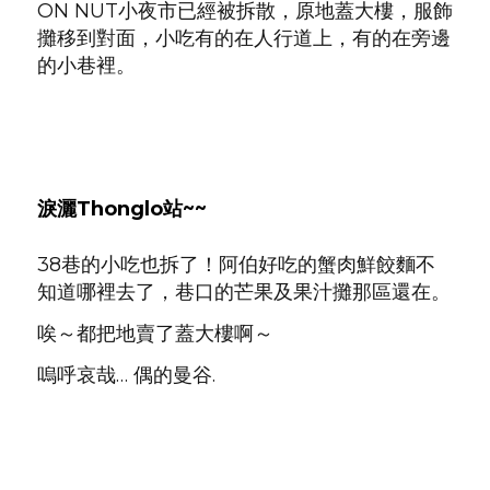
ON NUT小夜市已經被拆散，原地蓋大樓，服飾
攤移到對面，小吃有的在人行道上，有的在旁邊
的小巷裡。
淚灑Thonglo站~~
38巷的小吃也拆了！阿伯好吃的蟹肉鮮餃麵不
知道哪裡去了，巷口的芒果及果汁攤那區還在。
唉～都把地賣了蓋大樓啊～
嗚呼哀哉… 偶的曼谷.