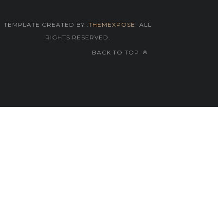
TEMPLATE CREATED BY :
THEMEXPOSE
. ALL
RIGHTS RESERVED.
BACK TO TOP